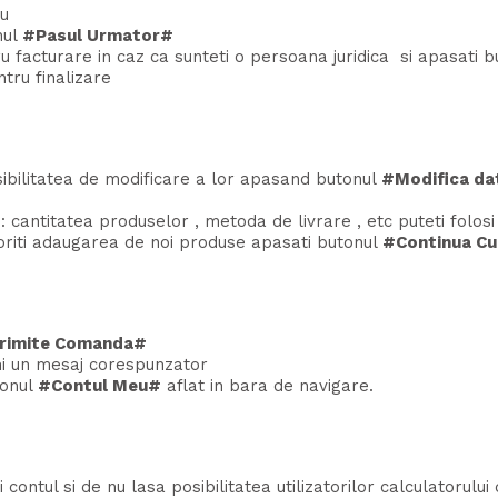
ou
nul
#Pasul Urmator#
ru facturare in caz ca sunteti o persoana juridica si apasati 
ru finalizare
sibilitatea de modificare a lor apasand butonul
#Modifica dat
 : cantitatea produselor , metoda de livrare , etc puteti folos
doriti adaugarea de noi produse apasati butonul
#Continua Cu
rimite Comanda#
mi un mesaj corespunzator
tonul
#Contul Meu#
aflat in bara de navigare.
contul si de nu lasa posibilitatea utilizatorilor calculatorulu