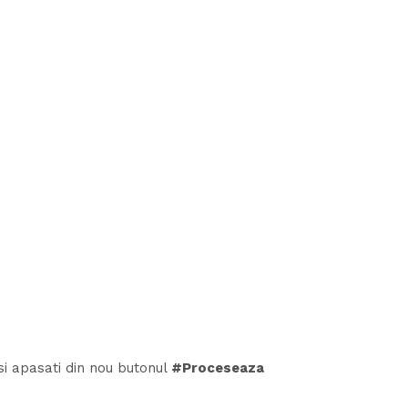
 si apasati din nou butonul
#Proceseaza