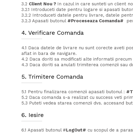
3.2
Client Nou ?
In cazul in care sunteti un client n
3.2.1 Introduceti date pentru logare si apasati buto
3.2.2 Introduceti datele pentru livrare, datele pent
3.2.3 Apasati butonul
#Proceseaza Comanda#
pent
4. Verificare Comanda
4.1 Daca datele de livrare nu sunt corecte aveti po
aflat in bara de navigare.
4.2 Daca doriti sa modificati alte informatii precum
4.3 Daca doriti sa anulati trimiterea comenzii sau 
5. Trimitere Comanda
5.1 Pentru finalizarea comenzii apasati butonul :
#T
5.2 Daca comanda s-a realizat cu success veti pri
5.3 Puteti vedea starea comenzii dvs. accesand bu
6. Iesire
6.1 Apasati butonul #
LogOut#
cu scopul de a parasi 