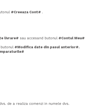
butonul
#Creeaza Cont#
.
e livrare#
sau accesand butonul
#Contul Meu#
i butonul
#Modifica date din pasul anterior#.
mparaturile#
i dvs. de a realiza comenzi in numele dvs.