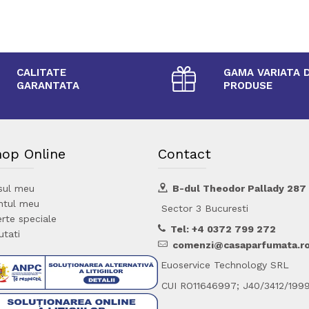
CALITATE
GAMA VARIATA 
GARANTATA
PRODUSE
hop Online
Contact
sul meu
B-dul Theodor Pallady 287
ntul meu
Sector 3 Bucuresti
rte speciale
Tel: +4 0372 799 272
utati
comenzi@casaparfumata.r
Euoservice Technology SRL
CUI RO11646997; J40/3412/199