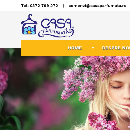
Tel: 0372 799 272
|
comenzi@casaparfumata.ro
HOME
DESPRE NO