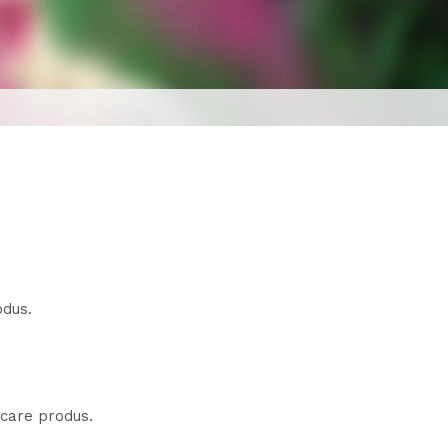
odus.
ecare produs.