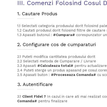
III. Comenzi Folosind Cosul 
1. Cautare Produs
1.1 Selectati categoria produsului dorit folosind pa
1.2 Cautati produsul dorit folosind filtre de cautar
1.3 Apasati butonul :
#Cumpara#
corespunzator un
2. Configurare cos de cumparaturi
2.1 Puteti modifica cantitatea produsului dorit
2.2 Selectati metoda de Cumparare / Livrare
2.3 Apasati
#Calculeaza total#
pentru actualizarea
2.4 Puteti sterge un produs apasand pe cosul core
2.5 Apasati buton :
#Proceseaza Comanda#
cu sco
3. Autentificare
3.1
Client Fidel ?
In cazul in care ati mai realizat c
Comanda#
pentru finalizare