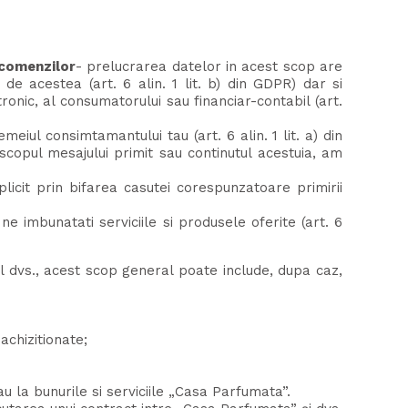
i comenzilor
- prelucrarea datelor in acest scop are
 de acestea (art. 6 alin. 1 lit. b) din GDPR) dar si
ronic, al consumatorului sau financiar-contabil (art.
emeiul consimtamantului tau (art. 6 alin. 1 lit. a) din
e scopul mesajului primit sau continutul acestuia, am
icit prin bifarea casutei corespunzatoare primirii
e imbunatati serviciile si produsele oferite (art. 6
ul dvs., acest scop general poate include, dupa caz,
achizitionate;
au la bunurile si serviciile „Casa Parfumata”.