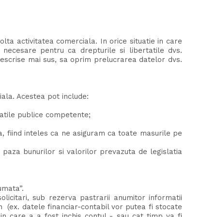
lta activitatea comerciala. In orice situatie in care
 necesare pentru ca drepturile si libertatile dvs.
descrise mai sus, sa oprim prelucrarea datelor dvs.
iala. Acestea pot include:
tatile publice competente;
a, fiind inteles ca ne asiguram ca toate masurile pe
paza bunurilor si valorilor prevazuta de legislatia
umata”.
licitari, sub rezerva pastrarii anumitor informatii
pun (ex. datele financiar-contabil vor putea fi stocate
 in care a a fost inchis contul - sau cat timp va fi