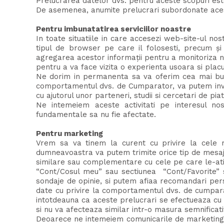
Prelucrarea datelor dvs. pentru aceste scopuri est
De asemenea, anumite prelucrari subordonate acestor 
Pentru imbunatatirea serviciilor noastre
In toate situatiile in care accesezi web-site-ul nos
tipul de browser pe care il folosesti, precum ș
agregarea acestor informații pentru a monitoriza niv
pentru a va face vizita o experienta usoara si plac
Ne dorim in permanenta sa va oferim cea mai buna
comportamentul dvs. de Cumparator, va putem invit
cu ajutorul unor parteneri, studii si cercetari de piat
Ne intemeiem aceste activitati pe interesul nost
fundamentale sa nu fie afectate.
Pentru marketing
Vrem sa va tinem la curent cu privire la cele m
dumneavoastra va putem trimite orice tip de mesaj (
similare sau complementare cu cele pe care le-ati a
“Cont/Cosul meu” sau sectiunea “Cont/Favorite” sa
sondaje de opinie, si putem afiaa recomandari pers
date cu privire la comportamentul dvs. de cumparat
intotdeauna ca aceste prelucrari se efectueaza cu r
si nu va afecteaza similar intr-o masura semnificati
Deoarece ne intemeiem comunicarile de marketing pe