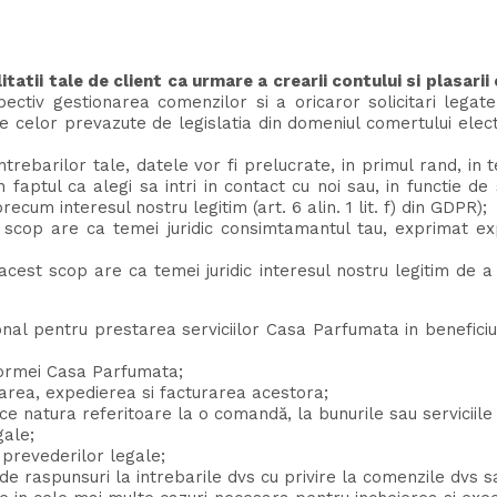
tatii tale de client ca urmare a crearii contului si plasari
pectiv gestionarea comenzilor si a oricaror solicitari legate
ale celor prevazute de legislatia din domeniul comertului elect
ntrebarilor tale, datele vor fi prelucrate, in primul rand, in t
n faptul ca alegi sa intri in contact cu noi sau, in functie d
recum interesul nostru legitim (art. 6 alin. 1 lit. f) din GDPR);
scop are ca temei juridic consimtamantul tau, exprimat expl
cest scop are ca temei juridic interesul nostru legitim de a n
onal pentru prestarea serviciilor Casa Parfumata in benefici
tformei Casa Parfumata;
darea, expedierea si facturarea acestora;
e natura referitoare la o comandă, la bunurile sau serviciile 
gale;
prevederilor legale;
a de raspunsuri la intrebarile dvs cu privire la comenzile dvs s