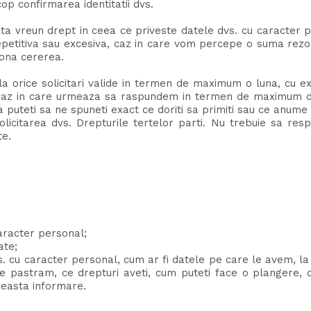
op confirmarea identitatii dvs.
a vreun drept in ceea ce priveste datele dvs. cu caracter pe
 repetitiva sau excesiva, caz in care vom percepe o suma re
iona cererea.
orice solicitari valide in termen de maximum o luna, cu exc
ri, caz in care urmeaza sa raspundem in termen de maximum 
puteti sa ne spuneti exact ce doriti sa primiti sau ce anume 
licitarea dvs. Drepturile tertelor parti. Nu trebuie sa res
te.
racter personal;
ate;
. cu caracter personal, cum ar fi datele pe care le avem, la 
le pastram, ce drepturi aveti, cum puteti face o plangere,
aceasta informare.