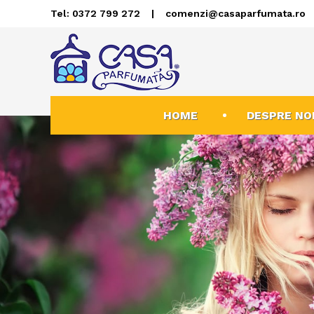
Tel: 0372 799 272
|
comenzi@casaparfumata.ro
HOME
DESPRE NO