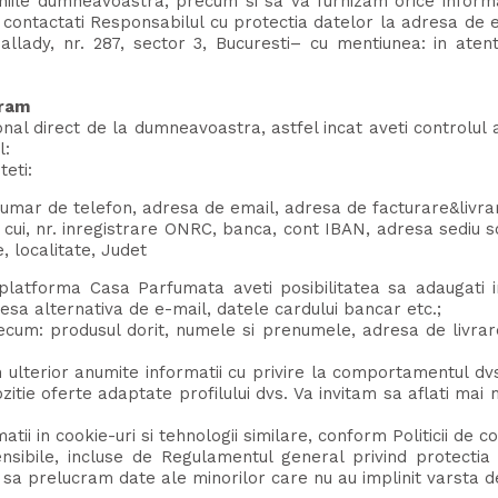
niile dumneavoastra, precum si sa va furnizam orice inform
a contactati Responsabilul cu protectia datelor la adresa d
llady, nr. 287, sector 3, Bucuresti– cu mentiunea: in aten
cram
al direct de la dumneavoastra, astfel incat aveti controlul a
l:
eti:
umar de telefon, adresa de email, adresa de facturare&livrar
e, cui, nr. inregistrare ONRC, banca, cont IBAN, adresa sedi
, localitate, Judet
 platforma Casa Parfumata aveti posibilitatea sa adaugati i
esa alternativa de e-mail, datele cardului bancar etc.;
recum: produsul dorit, numele si prenumele, adresa de livrar
terior anumite informatii cu privire la comportamentul dvs in
itie oferte adaptate profilului dvs. Va invitam sa aflati mai m
ii in cookie-uri si tehnologii similare, conform Politicii de co
ibile, incluse de Regulamentul general privind protectia 
a prelucram date ale minorilor care nu au implinit varsta de