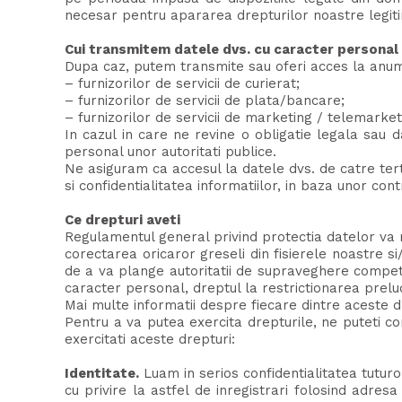
necesar pentru apararea drepturilor noastre legitim
Cui transmitem datele dvs. cu caracter personal
Dupa caz, putem transmite sau oferi acces la anumi
– furnizorilor de servicii de curierat;
– furnizorilor de servicii de plata/bancare;
– furnizorilor de servicii de marketing / telemarket
In cazul in care ne revine o obligatie legala sa
personal unor autoritati publice.
Ne asiguram ca accesul la datele dvs. de catre tert
si confidentialitatea informatiilor, in baza unor con
Ce drepturi aveti
Regulamentul general privind protectia datelor va re
corectarea oricaror greseli din fisierele noastre 
de a va plange autoritatii de supraveghere competen
caracter personal, dreptul la restrictionarea prelucr
Mai multe informatii despre fiecare dintre aceste dr
Pentru a va putea exercita drepturile, ne puteti c
exercitati aceste drepturi:
Identitate.
Luam in serios confidentialitatea tuturo
cu privire la astfel de inregistrari folosind adres