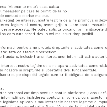
iunea “Abonarile mele”; daca exista
 mesajelor pe care le primiti de la noi;
de contact descrise mai sus.
arketing pe interesul nostru legitim de a ne promova si dezvo
nteres legitim al nostru, avem grija si luam toate masurile
despre aceasta. Ne puteti solicita oricand, prin mijloacele 
a dam curs cererii dvs. in cel mai scurt timp posibil.
informatii pentru a ne proteja drepturile si activitatea comerc
ta” fata de atacuri cibernetice:
e fraudare, inclusiv transmiterea unor informatii catre autori
e interesul nostru legitim de a ne apara activitatea comercial
e noastre si drepturile si libertatile dvs. fundamentale.
rarea pe dispozitii legale cum ar fi obligatia de a asigura 
al
cter personal cat timp aveti un cont in platforma „Casa Parf
 informatii sau inchiderea contului si vom da curs acestor so
n care legislatia aplicabila sau interesele noastre legitime o im
iul financiar-contabil - 5 sau 10 ani de la finalulul anului