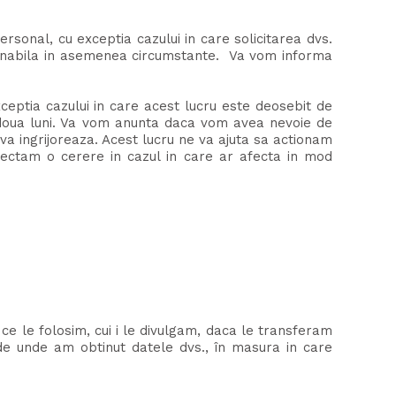
rsonal, cu exceptia cazului in care solicitarea dvs.
zonabila in asemenea circumstante. Va vom informa
eptia cazului in care acest lucru este deosebit de
doua luni. Va vom anunta daca vom avea nevoie de
va ingrijoreaza. Acest lucru ne va ajuta sa actionam
pectam o cerere in cazul in care ar afecta in mod
ce le folosim, cui i le divulgam, daca le transferam
 de unde am obtinut datele dvs., în masura in care