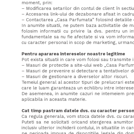
moment, prin:
– Modificarea setarilor din contul de client în sect
– Accesarea link-ului de dezabonare afisat in cadrul
– Contactarea „Casa Parfumata” folosind detaliile 
In anumite situatii, ne putem baza activitatile de m
folosim informatii cu privire la dvs. pentru un i
fundamentale sa nu fie afectate si va vom informa 
cu caracter personal in scop de marketing, urmand s
Pentru apararea intereselor noastre legitime
Pot exista situatii in care vom folosi sau transmite 
– Masuri de protectie a site-ului web „Casa Parfuma
– Masuri de prevenire si detectare a tentativelor d
– Masuri de gestionare a diverselor altor riscuri.
Temeiul general al acestor tipuri de prelucrari est
care le luam garanteaza un echilibru intre interesel
De asemenea, in anumite cazuri ne intemeiem preluc
aplicabila in aceasta materie.
Cat timp pastram datele dvs. cu caracter person
Ca regula generala, vom stoca datele dvs. cu cara
Puteti sa ne solicitati oricand stergerea anumitor
inclusiv ulterior inchiderii contului, in situatiile i
pe perioada impusa de dispozitiile legale din domen