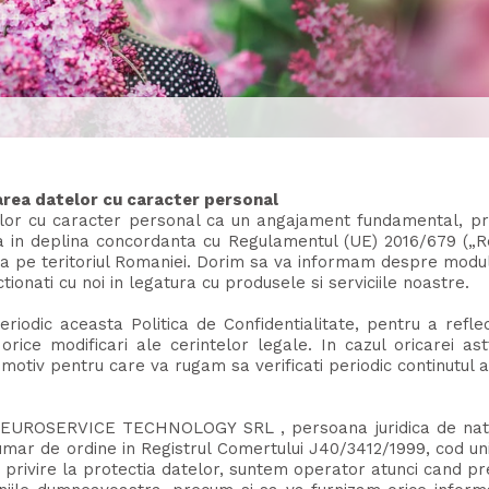
rarea datelor cu caracter personal
elor cu caracter personal ca un angajament fundamental, pri
in deplina concordanta cu Regulamentul (UE) 2016/679 („Re
ila pe teritoriul Romaniei. Dorim sa va informam despre modu
ionati cu noi in legatura cu produsele si serviciile noastre.
riodic aceasta Politica de Confidentialitate, pentru a refle
ice modificari ale cerintelor legale. In cazul oricarei ast
 motiv pentru care va rugam sa verificati periodic continutul ac
UROSERVICE TECHNOLOGY SRL , persoana juridica de nationa
umar de ordine in Registrul Comertului J40/3412/1999, cod un
cu privire la protectia datelor, suntem operator atunci cand 