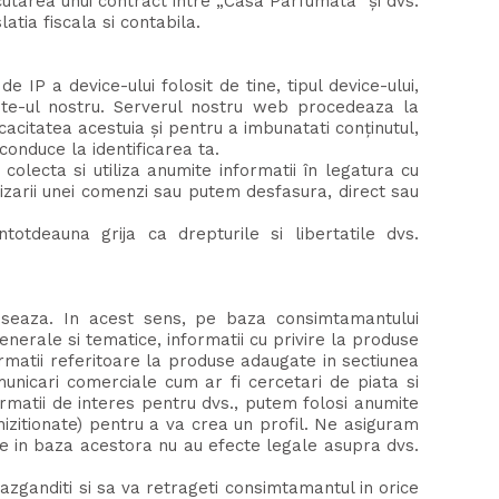
utarea unui contract intre „Casa Parfumata” și dvs.
tia fiscala si contabila.
 IP a device-ului folosit de tine, tipul device-ului,
ite-ul nostru. Serverul nostru web procedeaza la
cacitatea acestuia și pentru a imbunatati conținutul,
conduce la identificarea ta.
ecta si utiliza anumite informatii în legatura cu
zarii unei comenzi sau putem desfasura, direct sau
totdeauna grija ca drepturile si libertatile dvs.
eseaza. In acest sens, pe baza consimtamantului
nerale si tematice, informatii cu privire la produse
ormatii referitoare la produse adaugate in sectiunea
unicari comerciale cum ar fi cercetari de piata si
rmatii de interes pentru dvs., putem folosi anumite
izitionate) pentru a va crea un profil. Ne asiguram
ate in baza acestora nu au efecte legale asupra dvs.
zganditi si sa va retrageti consimtamantul in orice