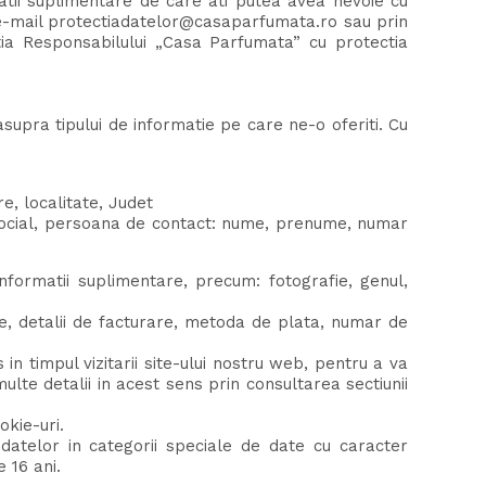
atii suplimentare de care ati putea avea nevoie cu
e e-mail protectiadatelor@casaparfumata.ro sau prin
tia Responsabilului „Casa Parfumata” cu protectia
supra tipului de informatie pe care ne-o oferiti. Cu
e, localitate, Judet
u social, persoana de contact: nume, prenume, numar
nformatii suplimentare, precum: fotografie, genul,
e, detalii de facturare, metoda de plata, numar de
 timpul vizitarii site-ului nostru web, pentru a va
ulte detalii in acest sens prin consultarea sectiunii
okie-uri.
datelor in categorii speciale de date cu caracter
 16 ani.