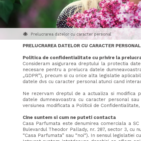
Prelucrarea datelor cu caracter personal
PRELUCRAREA DATELOR CU CARACTER PERSONAL
Politica de confidentialitate cu privire la preluc
Consideram asigurarea dreptului la protectia dat
necesare pentru a prelucra datele dumneavoastra 
„GDPR”), precum si cu orice alta legislatie aplicab
datele dvs cu caracter personal atunci cand interact
Ne rezervam dreptul de a actualiza si modifica pe
datele dumneavoastra cu caracter personal sau or
versiunea modificata a Politicii de Confidentialitate,
Cine suntem si cum ne puteti contacta
Casa Parfumata este denumirea comerciala a SC E
Bulevardul Theodor Pallady, nr. 287, sector 3, cu n
“Casa Parfumata” sau “noi“). In sensul legislatiei 