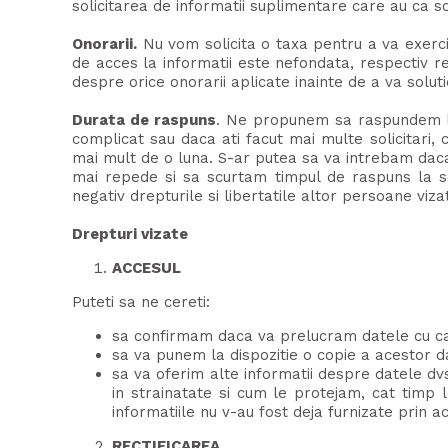
solicitarea de informatii suplimentare care au ca sc
Onorarii.
Nu vom solicita o taxa pentru a va exercit
de acces la informatii este nefondata, respectiv
despre orice onorarii aplicate inainte de a va solut
Durata de raspuns
. Ne propunem sa raspundem la 
complicat sau daca ati facut mai multe solicita
mai mult de o luna. S-ar putea sa va intrebam daca 
mai repede si sa scurtam timpul de raspuns la so
negativ drepturile si libertatile altor persoane viza
Drepturi vizate
ACCESUL
Puteti sa ne cereti:
sa confirmam daca va prelucram datele cu ca
sa va punem la dispozitie o copie a acestor d
sa va oferim alte informatii despre datele dvs
in strainatate si cum le protejam, cat timp 
informatiile nu v-au fost deja furnizate prin 
RECTIFICAREA