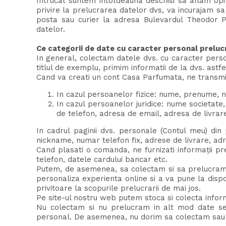
Intrucat suntem intotdeauna deschisi sa aflam opi
privire la prelucrarea datelor dvs, va incurajam s
posta sau curier la adresa Bulevardul Theodor Pa
datelor.
Ce categorii de date cu caracter personal prelu
In general, colectam datele dvs. cu caracter person
titlul de exemplu, primim informatii de la dvs. astfe
Cand va creati un cont Casa Parfumata, ne transmit
In cazul persoanelor fizice: nume, prenume, n
In cazul persoanelor juridice: nume societat
de telefon, adresa de email, adresa de livrare
In cadrul paginii dvs. personale (Contul meu) din
nickname, numar telefon fix, adrese de livrare, adr
Cand plasati o comanda, ne furnizati informații p
telefon, datele cardului bancar etc.
Putem, de asemenea, sa colectam si sa prelucram ul
personaliza experienta online si a va pune la dispoz
privitoare la scopurile prelucrarii de mai jos.
Pe site-ul nostru web putem stoca si colecta informat
Nu colectam si nu prelucram in alt mod date sens
personal. De asemenea, nu dorim sa colectam sau s