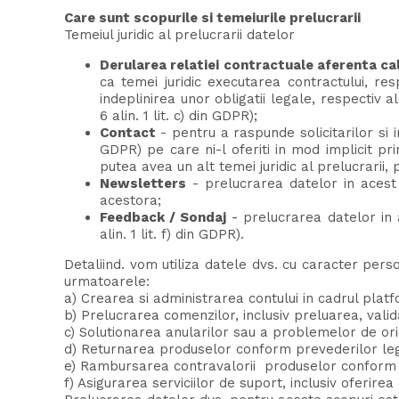
Care sunt scopurile si temeiurile prelucrarii
Temeiul juridic al prelucrarii datelor
Derularea relatiei contractuale aferenta cali
ca temei juridic executarea contractului, res
indeplinirea unor obligatii legale, respectiv 
6 alin. 1 lit. c) din GDPR);
Contact
- pentru a raspunde solicitarilor si i
GDPR) pe care ni-l oferiti in mod implicit pri
putea avea un alt temei juridic al prelucrarii, p
Newsletters
- prelucrarea datelor in acest 
acestora;
Feedback / Sondaj
- prelucrarea datelor in a
alin. 1 lit. f) din GDPR).
Detaliind. vom utiliza datele dvs. cu caracter pers
urmatoarele:
a) Crearea si administrarea contului in cadrul pla
b) Prelucrarea comenzilor, inclusiv preluarea, vali
c) Solutionarea anularilor sau a problemelor de oric
d) Returnarea produselor conform prevederilor le
e) Rambursarea contravalorii produselor conform 
f) Asigurarea serviciilor de suport, inclusiv oferire