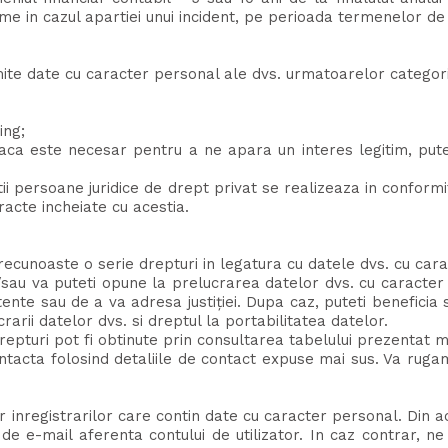
e in cazul apartiei unui incident, pe perioada termenelor de 
te date cu caracter personal ale dvs. urmatoarelor categorii
ing;
u daca este necesar pentru a ne apara un interes legitim, p
ii persoane juridice de drept privat se realizeaza in conformi
tracte incheiate cu acestia.
cunoaste o serie drepturi in legatura cu datele dvs. cu carac
si/sau va puteti opune la prelucrarea datelor dvs. cu caracte
te sau de a va adresa justiției. Dupa caz, puteti beneficia s
arii datelor dvs. si dreptul la portabilitatea datelor.
epturi pot fi obtinute prin consultarea tabelului prezentat ma
ontacta folosind detaliile de contact expuse mai sus. Va ruga
r inregistrarilor care contin date cu caracter personal. Din a
a de e-mail aferenta contului de utilizator. In caz contrar, n