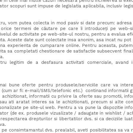
e in cele mai multe cazuri necesara pentru incheierea si exec
scopuri sunt impuse de legislatia aplicabila, inclusiv legisla
tru, vom putea colecta in mod pasiv si date precum: adresa de
i orice termeni de căutare pe care îi introduceți pe web-s
elul de activitate pe web-site-ul nostru, pentru a evalua efi
uta. Aceste date sunt colectate insa anonim, asa incat nu pot 
 experienta de cumparare online. Pentru aceasta, putem col
a sa completati chestionare de satisfactie subsecvent finali
a.
ru legitim de a desfasura activitati comerciale, avand in
ai bune oferte pentru produsele/serviciile care va inter
cum ar fi: e-mail/SMS/telefonic etc.) continand informatii ge
chizitionat, informatii cu privire la oferte sau promotii, inf
u ati aratat interes sa le achizitionati, precum si alte com
onalizate pe site-ul web. Pentru a va pune la dispozitie info
or (de ex. produsele vizualizate / adaugate in wishlist / ach
espectarea drepturilor si libertatilor dvs. si ca deciziile lu
va.
 consimtamantul dvs. prealabil, aveti posibilitatea sa va ra