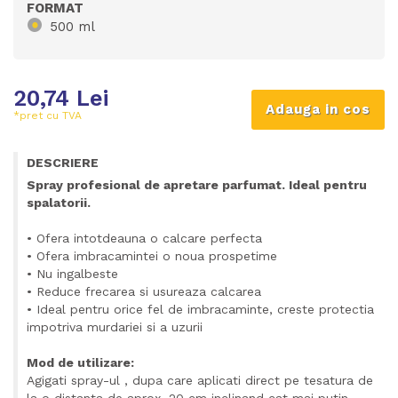
FORMAT
500 ml
20,74 Lei
*pret cu TVA
DESCRIERE
Spray profesional de apretare parfumat. Ideal pentru
spalatorii.
• Ofera intotdeauna o calcare perfecta
• Ofera imbracamintei o noua prospetime
• Nu ingalbeste
• Reduce frecarea si usureaza calcarea
• Ideal pentru orice fel de imbracaminte, creste protectia
impotriva murdariei si a uzurii
Mod de utilizare:
Agigati spray-ul , dupa care aplicati direct pe tesatura de
la o distanta de aprox. 20 cm inclinand cat mai putin